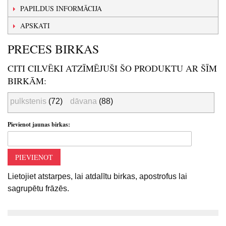
PAPILDUS INFORMĀCIJA
APSKATI
PRECES BIRKAS
CITI CILVĒKI ATZĪMĒJUŠI ŠO PRODUKTU AR ŠĪM
BIRKĀM:
pulkstenis
(72)
dāvana
(88)
Pievienot jaunas birkas:
PIEVIENOT
Lietojiet atstarpes, lai atdalītu birkas, apostrofus lai
sagrupētu frāzēs.