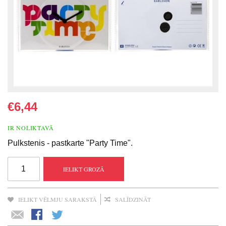
€6,44
IR NOLIKTAVĀ
Pulkstenis - pastkarte "Party Time".
IELIKT GROZĀ
IELIKT VĒLMJU SARAKSTĀ
SALĪDZINĀT