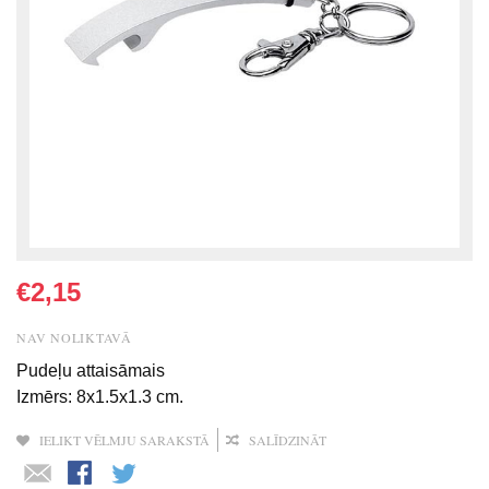
€2,15
NAV NOLIKTAVĀ
Pudeļu attaisāmais
Izmērs: 8x1.5х1.3 cm.
IELIKT VĒLMJU SARAKSTĀ
SALĪDZINĀT