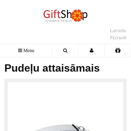
Latviešu
Русский
Menu
Pudeļu attaisāmais