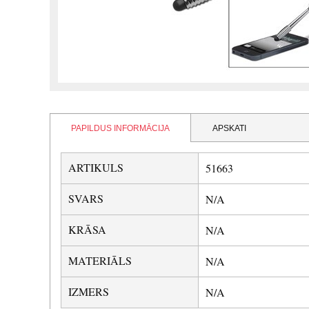
PAPILDUS INFORMĀCIJA
APSKATI
ARTIKULS
51663
SVARS
N/A
KRĀSA
N/A
MATERIĀLS
N/A
IZMERS
N/A