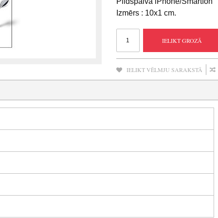
Pildspalva iPhone/Smartfon
Izmērs : 10x1 cm.
IELIKT GROZĀ
IELIKT VĒLMJU SARAKSTĀ