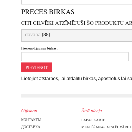
PRECES BIRKAS
CITI CILVĒKI ATZĪMĒJUŠI ŠO PRODUKTU A
dāvana
(88)
Pievienot jaunas birkas:
PIEVIENOT
Lietojiet atstarpes, lai atdalītu birkas, apostrofus lai 
Giftshop
Ātrā pieeja
КОНТАКТЫ
LAPAS KARTE
ДОСТАВКА
MEKLĒŠANAS ATSLĒGVĀRDI