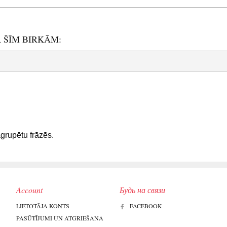
R ŠĪM BIRKĀM:
sagrupētu frāzēs.
Account
Будь на связи
LIETOTĀJA KONTS
FACEBOOK
PASŪTĪJUMI UN ATGRIEŠANA