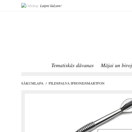
Laipni lūdzam!
Tematiskās dāvanas
Mājai un biro
SĀKUMLAPA
/
PILDSPALVA IPHONE/SMARTFON