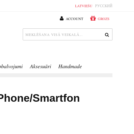
LATVIEŠU
РУССКИЙ
ACCOUNT
GROZS
pbalvojumi
Aksesuāri
Handmade
iPhone/Smartfon