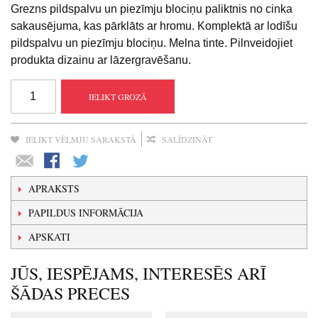
Grezns pildspalvu un piezīmju blociņu paliktnis no cinka
sakausējuma, kas pārklāts ar hromu. Komplektā ar lodīšu
pildspalvu un piezīmju blociņu. Melna tinte. Pilnveidojiet
produkta dizainu ar lāzergravēšanu.
IELIKT GROZĀ
IELIKT VĒLMJU SARAKSTĀ
SALĪDZINĀT
APRAKSTS
PAPILDUS INFORMĀCIJA
APSKATI
JŪS, IESPĒJAMS, INTERESĒS ARĪ
ŠĀDAS PRECES