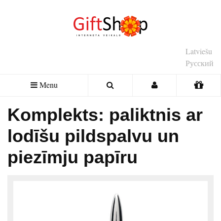
Latviešu
Русский
Menu
Komplekts: paliktnis ar
lodīšu pildspalvu un
piezīmju papīru