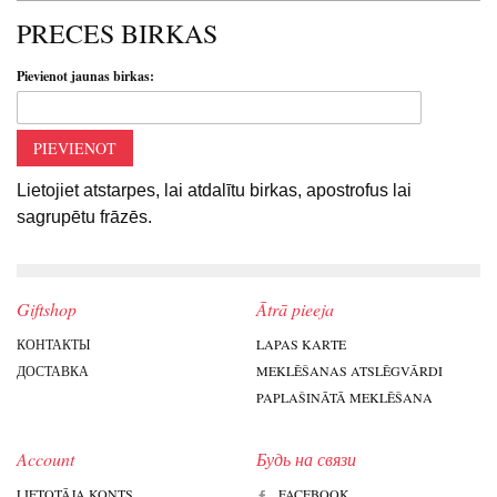
PRECES BIRKAS
Pievienot jaunas birkas:
PIEVIENOT
Lietojiet atstarpes, lai atdalītu birkas, apostrofus lai
sagrupētu frāzēs.
Giftshop
Ātrā pieeja
КОНТАКТЫ
LAPAS KARTE
ДОСТАВКА
MEKLĒŠANAS ATSLĒGVĀRDI
PAPLAŠINĀTĀ MEKLĒŠANA
Account
Будь на связи
LIETOTĀJA KONTS
FACEBOOK