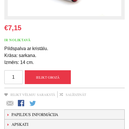
€7,15
IR NOLIKTAVĀ
Pildspalva ar kristālu.
Krāsa: sarkana.
Izmērs: 14 cm.
IELIKT GROZĀ
IELIKT VĒLMJU SARAKSTĀ
SALĪDZINĀT
PAPILDUS INFORMĀCIJA
APSKATI