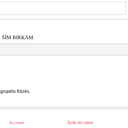
R ŠĪM BIRKĀM:
sagrupētu frāzēs.
Account
Будь на связи