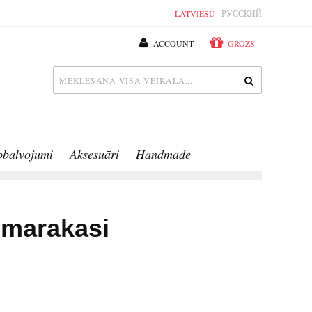
LATVIEŠU
РУССКИЙ
ACCOUNT
GROZS
pbalvojumi
Aksesuāri
Handmade
 marakasi