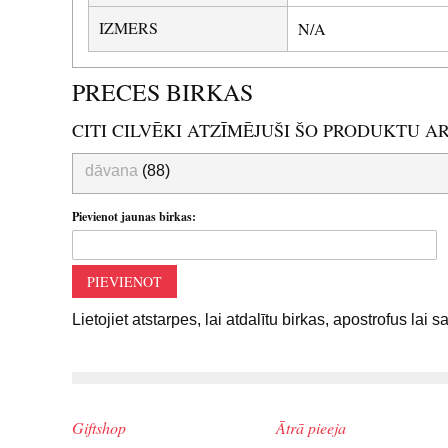
IZMERS
N/A
PRECES BIRKAS
CITI CILVĒKI ATZĪMĒJUŠI ŠO PRODUKTU A
dāvana
(88)
Pievienot jaunas birkas:
PIEVIENOT
Lietojiet atstarpes, lai atdalītu birkas, apostrofus lai 
Giftshop
Ātrā pieeja