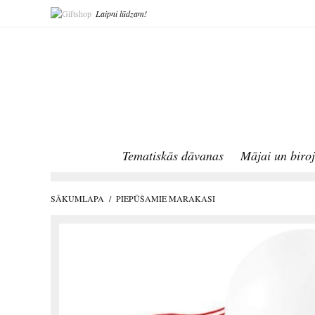
Laipni lūdzam!
Tematiskās dāvanas
Mājai un biro
SĀKUMLAPA
/
PIEPŪŠAMIE MARAKASI