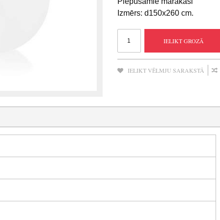
Piepūšamie marakasi
Izmērs: d150x260 cm.
IELIKT GROZĀ
IELIKT VĒLMJU SARAKSTĀ