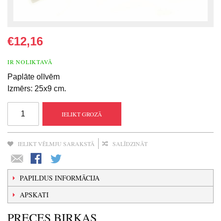
€12,16
IR NOLIKTAVĀ
Paplāte olīvēm
Izmērs: 25x9 cm.
IELIKT GROZĀ
IELIKT VĒLMJU SARAKSTĀ
SALĪDZINĀT
PAPILDUS INFORMĀCIJA
APSKATI
PRECES BIRKAS