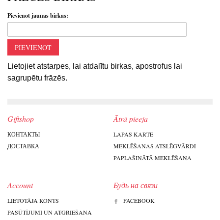
Pievienot jaunas birkas:
PIEVIENOT
Lietojiet atstarpes, lai atdalītu birkas, apostrofus lai
sagrupētu frāzēs.
Giftshop
Ātrā pieeja
КОНТАКТЫ
LAPAS KARTE
ДОСТАВКА
MEKLĒŠANAS ATSLĒGVĀRDI
PAPLAŠINĀTĀ MEKLĒŠANA
Account
Будь на связи
LIETOTĀJA KONTS
FACEBOOK
PASŪTĪJUMI UN ATGRIEŠANA