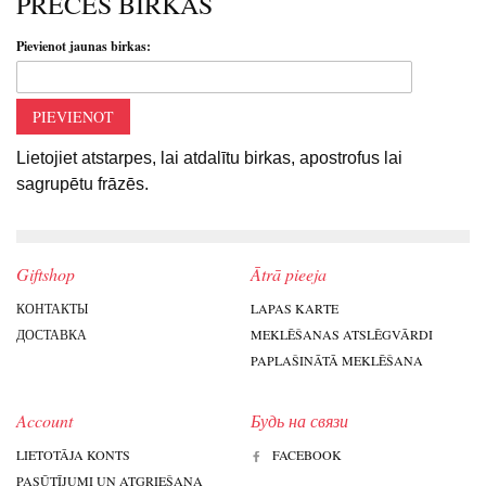
PRECES BIRKAS
Pievienot jaunas birkas:
PIEVIENOT
Lietojiet atstarpes, lai atdalītu birkas, apostrofus lai
sagrupētu frāzēs.
Giftshop
Ātrā pieeja
КОНТАКТЫ
LAPAS KARTE
ДОСТАВКА
MEKLĒŠANAS ATSLĒGVĀRDI
PAPLAŠINĀTĀ MEKLĒŠANA
Account
Будь на связи
LIETOTĀJA KONTS
FACEBOOK
PASŪTĪJUMI UN ATGRIEŠANA