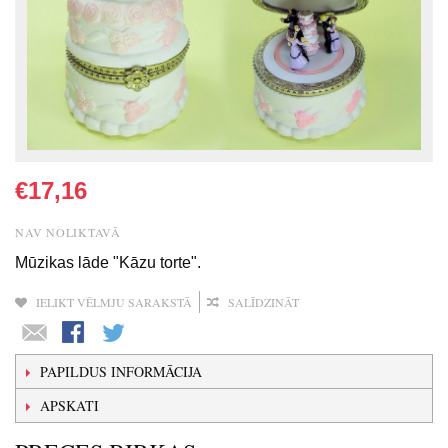
€17,16
NAV NOLIKTAVĀ
Mūzikas lāde "Kāzu torte".
IELIKT VĒLMJU SARAKSTĀ
SALĪDZINĀT
PAPILDUS INFORMĀCIJA
APSKATI