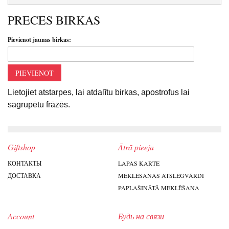
PRECES BIRKAS
Pievienot jaunas birkas:
PIEVIENOT
Lietojiet atstarpes, lai atdalītu birkas, apostrofus lai
sagrupētu frāzēs.
Giftshop
Ātrā pieeja
КОНТАКТЫ
LAPAS KARTE
ДОСТАВКА
MEKLĒŠANAS ATSLĒGVĀRDI
PAPLAŠINĀTĀ MEKLĒŠANA
Account
Будь на связи