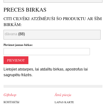
PRECES BIRKAS
CITI CILVĒKI ATZĪMĒJUŠI ŠO PRODUKTU AR ŠĪM
BIRKĀM:
dāvana
(88)
Pievienot jaunas birkas:
PIEVIENOT
Lietojiet atstarpes, lai atdalītu birkas, apostrofus lai
sagrupētu frāzēs.
Giftshop
Ātrā pieeja
КОНТАКТЫ
LAPAS KARTE