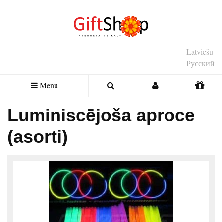
Latviešu
Русский
Menu
Luminiscējoša aproce
(asorti)