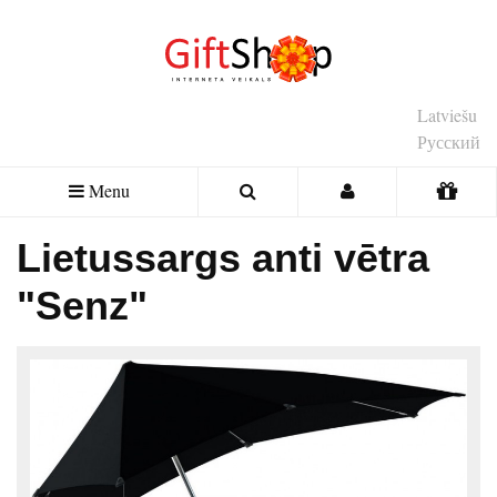
Latviešu
Русский
Menu
Lietussargs anti vētra
"Senz"