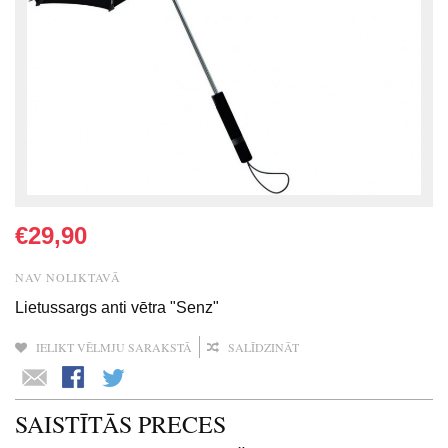
€29,90
NAV NOLIKTAVĀ
Lietussargs anti vētra "Senz"
IELIKT VĒLMJU SARAKSTĀ
SALĪDZINĀT
SAISTĪTĀS PRECES