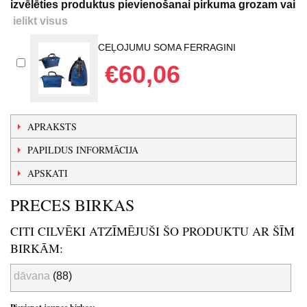
izvēlēties produktus pievienošanai pirkuma grozam vai
ielikt visus
CEĻOJUMU SOMA FERRAGINI
€60,06
APRAKSTS
PAPILDUS INFORMĀCIJA
APSKATI
PRECES BIRKAS
CITI CILVĒKI ATZĪMĒJUŠI ŠO PRODUKTU AR ŠĪM
BIRKĀM:
dāvana
(88)