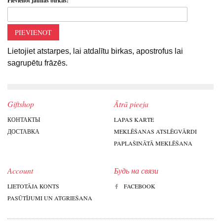
Pievienot jaunas birkas:
PIEVIENOT
Lietojiet atstarpes, lai atdalītu birkas, apostrofus lai
sagrupētu frāzēs.
Giftshop
Ātrā pieeja
КОНТАКТЫ
LAPAS KARTE
ДОСТАВКА
MEKLĒŠANAS ATSLĒGVĀRDI
PAPLAŠINĀTĀ MEKLĒŠANA
Account
Будь на связи
LIETOTĀJA KONTS
FACEBOOK
PASŪTĪJUMI UN ATGRIEŠANA