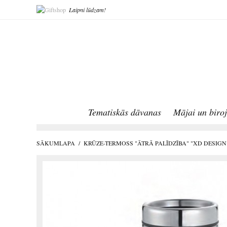
Laipni lūdzam!
Tematiskās dāvanas
Mājai un biro
SĀKUMLAPA
/
KRŪZE-TERMOSS "ĀTRĀ PALĪDZĪBA" "XD DESIGN