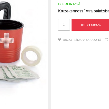
IR NOLIKTAVĀ
Krūze-termoss "Ātrā palīdzīb
IELIKT GROZĀ
IELIKT VĒLMJU SARAKSTĀ