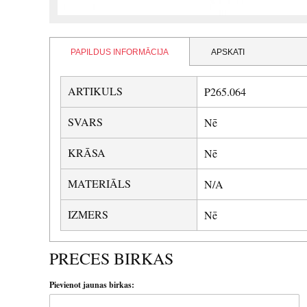
PAPILDUS INFORMĀCIJA
APSKATI
ARTIKULS
P265.064
SVARS
Nē
KRĀSA
Nē
MATERIĀLS
N/A
IZMERS
Nē
PRECES BIRKAS
Pievienot jaunas birkas: