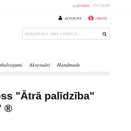
LATVIEŠU
РУССКИЙ
ACCOUNT
GROZS
pbalvojumi
Aksesuāri
Handmade
ss "Ātrā palīdzība"
" ®