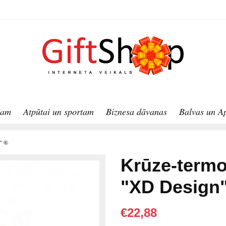
jam
Atpūtai un sportam
Biznesa dāvanas
Balvas un A
" ®
Krūze-termo
"XD Design
€22,88