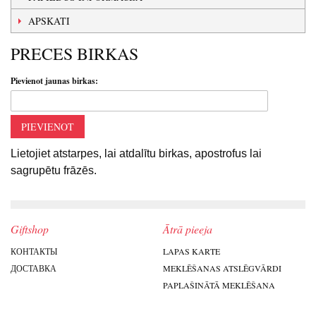
APSKATI
PRECES BIRKAS
Pievienot jaunas birkas:
PIEVIENOT
Lietojiet atstarpes, lai atdalītu birkas, apostrofus lai
sagrupētu frāzēs.
Giftshop
Ātrā pieeja
КОНТАКТЫ
LAPAS KARTE
ДОСТАВКА
MEKLĒŠANAS ATSLĒGVĀRDI
PAPLAŠINĀTĀ MEKLĒŠANA