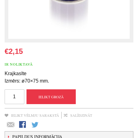
€2,15
IR NOLIKTAVĀ
Krajkasīte
Izmērs: ø70×75 mm.
IELIKT GROZĀ
IELIKT VĒLMJU SARAKSTĀ
SALĪDZINĀT
PAPILDUS INFORMĀCIJA