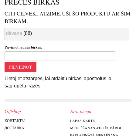
PRECES BIRKAS
CITI CILVĒKI ATZĪMĒJUŠI ŠO PRODUKTU AR ŠĪM
BIRKĀM:
dāvana
(88)
Pievienot jaunas birkas:
PIEVIENOT
Lietojiet atstarpes, lai atdalītu birkas, apostrofus lai
sagrupētu frāzēs.
Giftshop
Ātrā pieeja
КОНТАКТЫ
LAPAS KARTE
ДОСТАВКА
MEKLĒŠANAS ATSLĒGVĀRDI
PAPLAŠINĀTĀ MEKLĒŠANA