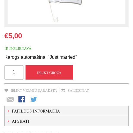
€5,00
IR NOLIKTAVĀ
Karogs automašīnai "Just married"
IELIKT GROZĀ
IELIKT VĒLMJU SARAKSTĀ
SALĪDZINĀT
PAPILDUS INFORMĀCIJA
APSKATI