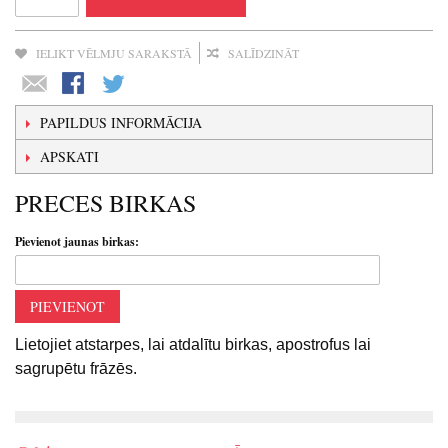
IELIKT VĒLMJU SARAKSTĀ
SALĪDZINĀT
PAPILDUS INFORMĀCIJA
APSKATI
PRECES BIRKAS
Pievienot jaunas birkas:
PIEVIENOT
Lietojiet atstarpes, lai atdalītu birkas, apostrofus lai
sagrupētu frāzēs.