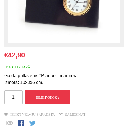
€42,90
IR NOLIKTAVĀ
Galda pulkstenis "Plaque", marmora
Izmērs: 10x3x6 cm.
IELIKT GROZĀ
IELIKT VĒLMJU SARAKSTĀ
SALĪDZINĀT