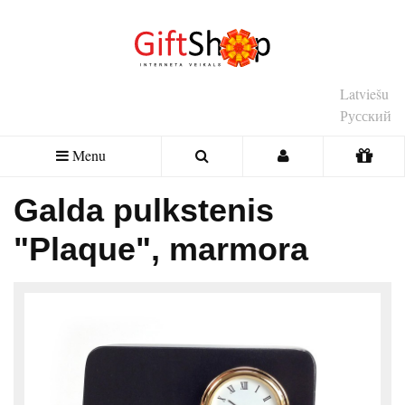
Latviešu
Русский
Menu
Galda pulkstenis
"Plaque", marmora