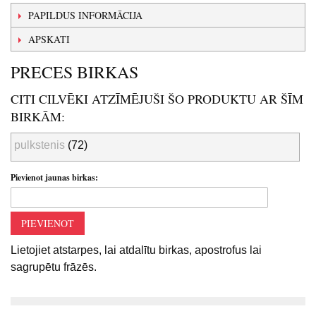
PAPILDUS INFORMĀCIJA
APSKATI
PRECES BIRKAS
CITI CILVĒKI ATZĪMĒJUŠI ŠO PRODUKTU AR ŠĪM
BIRKĀM:
pulkstenis
(72)
Pievienot jaunas birkas:
PIEVIENOT
Lietojiet atstarpes, lai atdalītu birkas, apostrofus lai
sagrupētu frāzēs.