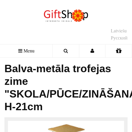
Latviešu
Русский
Menu
Balva-metāla trofejas
zime
"SKOLA/PŪCE/ZINĀŠAN
H-21cm