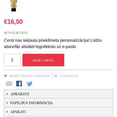
€16,50
IR NOLIKTAVĀ
Cenā nav iekļauta priekšmeta personalizācija! Lūdzu
atsevišķi atsūtiet logo/tekstu uz e-pastu
IELIKT GROZĀ
IELIKT VĒLMJU SARAKSTĀ
SALĪDZINĀT
APRAKSTS
PAPILDUS INFORMĀCIJA
APSKATI