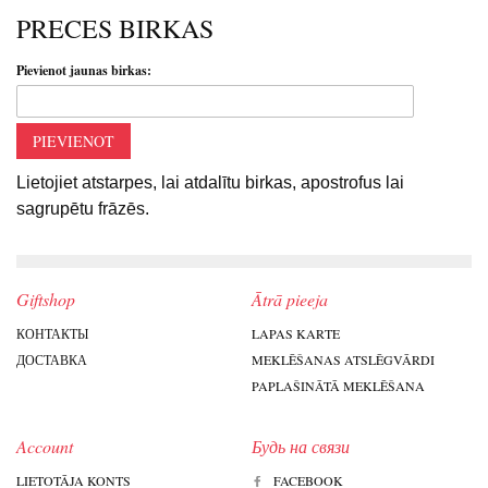
PRECES BIRKAS
Pievienot jaunas birkas:
PIEVIENOT
Lietojiet atstarpes, lai atdalītu birkas, apostrofus lai
sagrupētu frāzēs.
Giftshop
Ātrā pieeja
КОНТАКТЫ
LAPAS KARTE
ДОСТАВКА
MEKLĒŠANAS ATSLĒGVĀRDI
PAPLAŠINĀTĀ MEKLĒŠANA
Account
Будь на связи
LIETOTĀJA KONTS
FACEBOOK