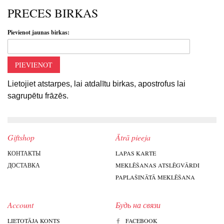
PRECES BIRKAS
Pievienot jaunas birkas:
PIEVIENOT
Lietojiet atstarpes, lai atdalītu birkas, apostrofus lai
sagrupētu frāzēs.
Giftshop
Ātrā pieeja
КОНТАКТЫ
LAPAS KARTE
ДОСТАВКА
MEKLĒŠANAS ATSLĒGVĀRDI
PAPLAŠINĀTĀ MEKLĒŠANA
Account
Будь на связи
LIETOTĀJA KONTS
FACEBOOK