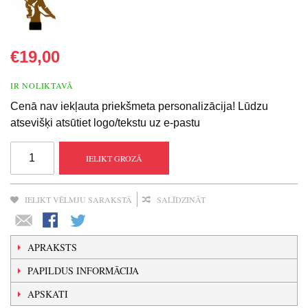
€19,00
IR NOLIKTAVĀ
Cenā nav iekļauta priekšmeta personalizācija! Lūdzu
atsevišķi atsūtiet logo/tekstu uz e-pastu
IELIKT GROZĀ
IELIKT VĒLMJU SARAKSTĀ
SALĪDZINĀT
APRAKSTS
PAPILDUS INFORMĀCIJA
APSKATI