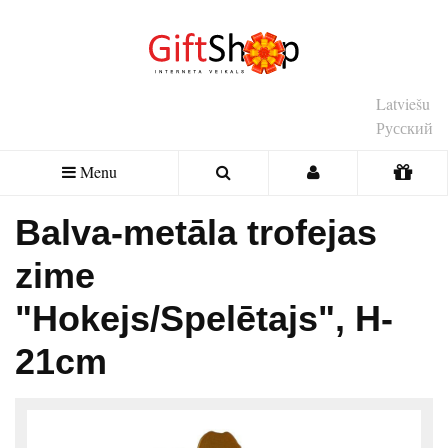
Latviešu
Русский
Menu
Balva-metāla trofejas
zime
"Hokejs/Spelētajs", H-
21cm