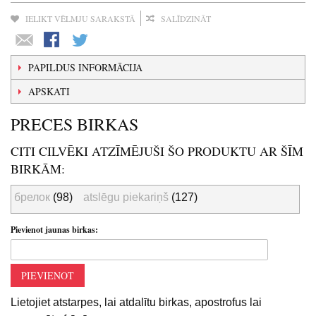
IELIKT VĒLMJU SARAKSTĀ
SALĪDZINĀT
PAPILDUS INFORMĀCIJA
APSKATI
PRECES BIRKAS
CITI CILVĒKI ATZĪMĒJUŠI ŠO PRODUKTU AR ŠĪM
BIRKĀM:
брелок
(98)
atslēgu piekariņš
(127)
Pievienot jaunas birkas:
PIEVIENOT
Lietojiet atstarpes, lai atdalītu birkas, apostrofus lai