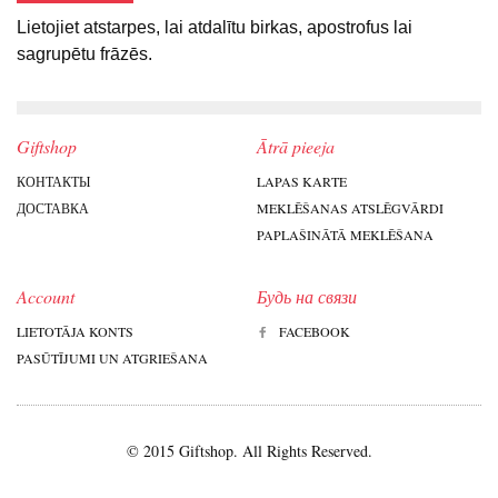
Lietojiet atstarpes, lai atdalītu birkas, apostrofus lai
sagrupētu frāzēs.
Giftshop
Ātrā pieeja
КОНТАКТЫ
LAPAS KARTE
ДОСТАВКА
MEKLĒŠANAS ATSLĒGVĀRDI
PAPLAŠINĀTĀ MEKLĒŠANA
Account
Будь на связи
LIETOTĀJA KONTS
FACEBOOK
PASŪTĪJUMI UN ATGRIEŠANA
© 2015 Giftshop. All Rights Reserved.