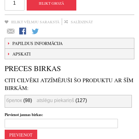
IELIKT GROZĀ
IELIKT VĒLMJU SARAKSTĀ
SALĪDZINĀT
PAPILDUS INFORMĀCIJA
APSKATI
PRECES BIRKAS
CITI CILVĒKI ATZĪMĒJUŠI ŠO PRODUKTU AR ŠĪM
BIRKĀM:
брелок
(98)
atslēgu piekariņš
(127)
Pievienot jaunas birkas:
PIEVIENOT