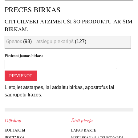
PRECES BIRKAS
CITI CILVĒKI ATZĪMĒJUŠI ŠO PRODUKTU AR ŠĪM
BIRKĀM:
брелок
(98)
atslēgu piekariņš
(127)
Pievienot jaunas birkas:
PIEVIENOT
Lietojiet atstarpes, lai atdalītu birkas, apostrofus lai
sagrupētu frāzēs.
Giftshop
Ātrā pieeja
КОНТАКТЫ
LAPAS KARTE
ДОСТАВКА
MEKLĒŠANAS ATSLĒGVĀRDI