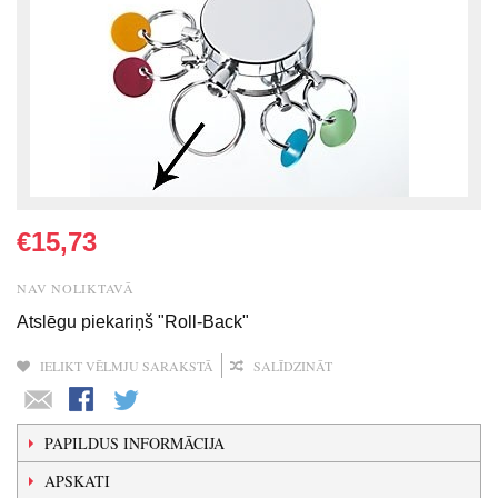
€15,73
NAV NOLIKTAVĀ
Atslēgu piekariņš "Roll-Back"
IELIKT VĒLMJU SARAKSTĀ
SALĪDZINĀT
PAPILDUS INFORMĀCIJA
APSKATI