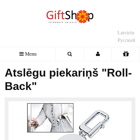
Latviešu
Русский
Menu
Atslēgu piekariņš "Roll-
Back"