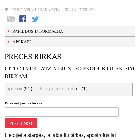
IELIKT VĒLMJU SARAKSTĀ
SALĪDZINĀT
PAPILDUS INFORMĀCIJA
APSKATI
PRECES BIRKAS
CITI CILVĒKI ATZĪMĒJUŠI ŠO PRODUKTU AR ŠĪM
BIRKĀM:
брелок
(95)
atslēgu piekariņš
(121)
Pievienot jaunas birkas:
PIEVIENOT
Lietojiet atstarpes, lai atdalītu birkas, apostrofus lai