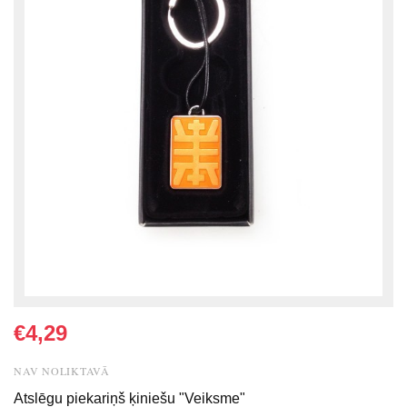
€4,29
NAV NOLIKTAVĀ
Atslēgu piekariņš ķiniešu "Veiksme"