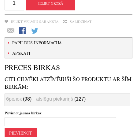
IELIKT GROZĀ
IELIKT VĒLMJU SARAKSTĀ
SALĪDZINĀT
PAPILDUS INFORMĀCIJA
APSKATI
PRECES BIRKAS
CITI CILVĒKI ATZĪMĒJUŠI ŠO PRODUKTU AR ŠĪM
BIRKĀM:
брелок
(98)
atslēgu piekariņš
(127)
Pievienot jaunas birkas:
PIEVIENOT