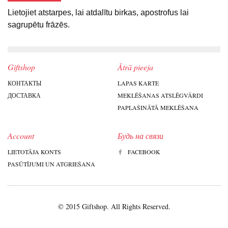
Lietojiet atstarpes, lai atdalītu birkas, apostrofus lai
sagrupētu frāzēs.
Giftshop
Ātrā pieeja
КОНТАКТЫ
LAPAS KARTE
ДОСТАВКА
MEKLĒŠANAS ATSLĒGVĀRDI
PAPLAŠINĀTĀ MEKLĒŠANA
Account
Будь на связи
LIETOTĀJA KONTS
FACEBOOK
PASŪTĪJUMI UN ATGRIEŠANA
© 2015 Giftshop. All Rights Reserved.