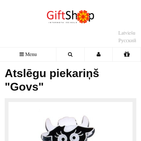
Latviešu
Русский
Menu
Atslēgu piekariņš
"Govs"