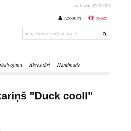
LATVIEŠU
РУССКИЙ
ACCOUNT
GROZS
pbalvojumi
Aksesuāri
Handmade
kariņš "Duck cooll"