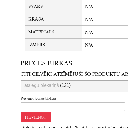
SVARS
N/A
KRĀSA
N/A
MATERIĀLS
N/A
IZMERS
N/A
PRECES BIRKAS
CITI CILVĒKI ATZĪMĒJUŠI ŠO PRODUKTU A
atslēgu piekariņš
(121)
Pievienot jaunas birkas:
PIEVIENOT
Lietojiet atstarpes, lai atdalītu birkas, apostrofus lai 