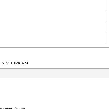
R ŠĪM BIRKĀM:
sagrupētu frāzēs.