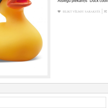
Atslēgu piekariņš "Duck cooll
IELIKT VĒLMJU SARAKSTĀ