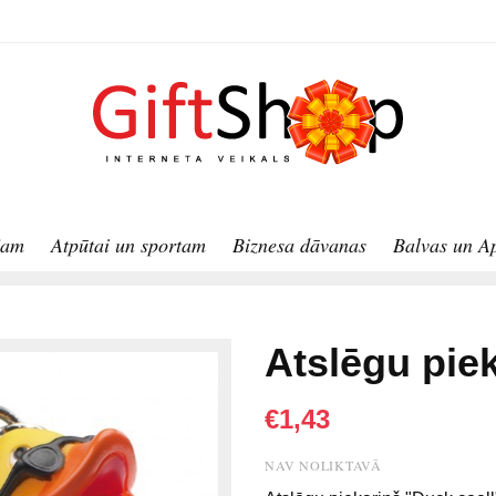
jam
Atpūtai un sportam
Biznesa dāvanas
Balvas un A
Atslēgu pie
€1,43
NAV NOLIKTAVĀ