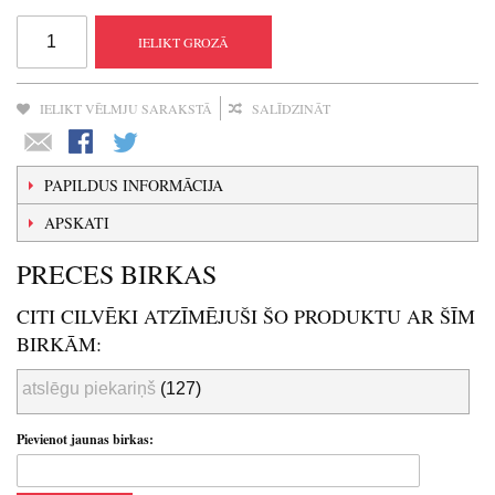
IELIKT GROZĀ
IELIKT VĒLMJU SARAKSTĀ
SALĪDZINĀT
PAPILDUS INFORMĀCIJA
APSKATI
PRECES BIRKAS
CITI CILVĒKI ATZĪMĒJUŠI ŠO PRODUKTU AR ŠĪM
BIRKĀM:
atslēgu piekariņš
(127)
Pievienot jaunas birkas: