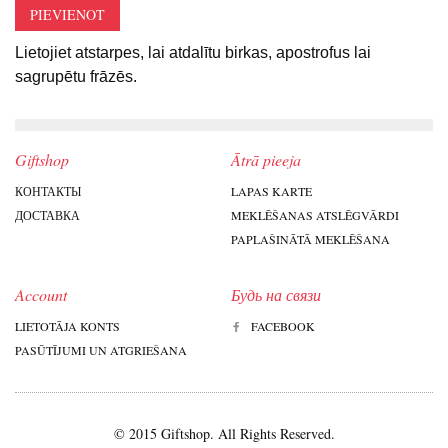
PIEVIENOT
Lietojiet atstarpes, lai atdalītu birkas, apostrofus lai
sagrupētu frāzēs.
Giftshop
Ātrā pieeja
КОНТАКТЫ
LAPAS KARTE
ДОСТАВКА
MEKLĒŠANAS ATSLĒGVĀRDI
PAPLAŠINĀTĀ MEKLĒŠANA
Account
Будь на связи
LIETOTĀJA KONTS
FACEBOOK
PASŪTĪJUMI UN ATGRIEŠANA
© 2015 Giftshop. All Rights Reserved.