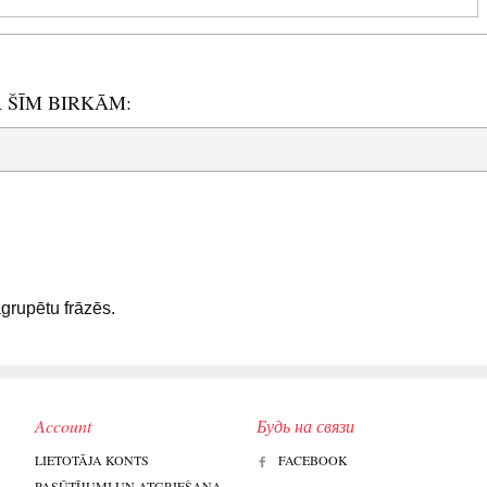
R ŠĪM BIRKĀM:
sagrupētu frāzēs.
Account
Будь на связи
LIETOTĀJA KONTS
FACEBOOK
PASŪTĪJUMI UN ATGRIEŠANA