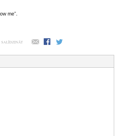
low me".
SALĪDZINĀT