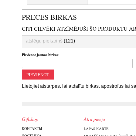
PRECES BIRKAS
CITI CILVĒKI ATZĪMĒJUŠI ŠO PRODUKTU A
atslēgu piekariņš
(121)
Pievienot jaunas birkas:
PIEVIENOT
Lietojiet atstarpes, lai atdalītu birkas, apostrofus lai 
Giftshop
Ātrā pieeja
КОНТАКТЫ
LAPAS KARTE
ДОСТАВКА
MEKLĒŠANAS ATSLĒGVĀRDI