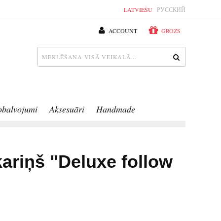
LATVIEŠU
РУССКИЙ
ACCOUNT
GROZS
pbalvojumi
Aksesuāri
Handmade
kariņš "Deluxe follow