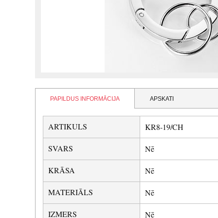
PAPILDUS INFORMĀCIJA
APSKATI
ARTIKULS
KR8-19/CH
SVARS
Nē
KRĀSA
Nē
MATERIĀLS
Nē
IZMERS
Nē