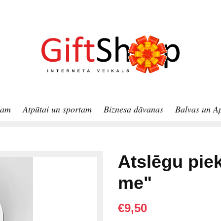
jam
Atpūtai un sportam
Biznesa dāvanas
Balvas un A
Atslēgu pie
me"
€9,50