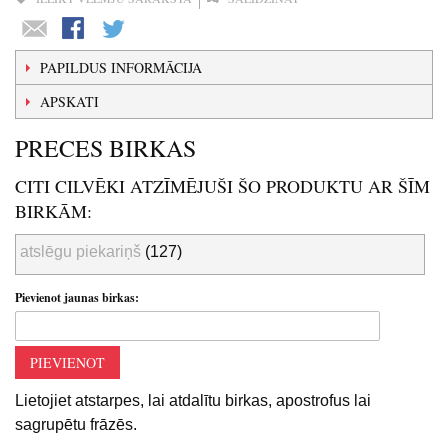
PAPILDUS INFORMĀCIJA
APSKATI
PRECES BIRKAS
CITI CILVĒKI ATZĪMĒJUŠI ŠO PRODUKTU AR ŠĪM
BIRKĀM:
atslēgu piekariņš
(127)
Pievienot jaunas birkas:
PIEVIENOT
Lietojiet atstarpes, lai atdalītu birkas, apostrofus lai
sagrupētu frāzēs.