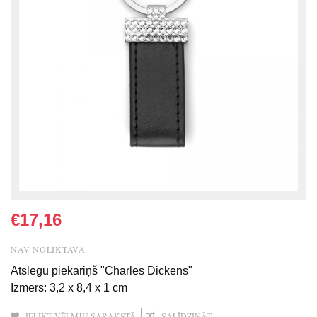
€17,16
NAV NOLIKTAVĀ
Atslēgu piekariņš "Charles Dickens"
Izmērs: 3,2 x 8,4 x 1 cm
IELIKT VĒLMJU SARAKSTĀ
SALĪDZINĀT