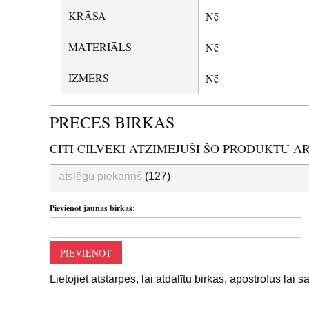
KRĀSA
Nē
MATERIĀLS
Nē
IZMERS
Nē
PRECES BIRKAS
CITI CILVĒKI ATZĪMĒJUŠI ŠO PRODUKTU A
atslēgu piekariņš
(127)
Pievienot jaunas birkas:
PIEVIENOT
Lietojiet atstarpes, lai atdalītu birkas, apostrofus lai 