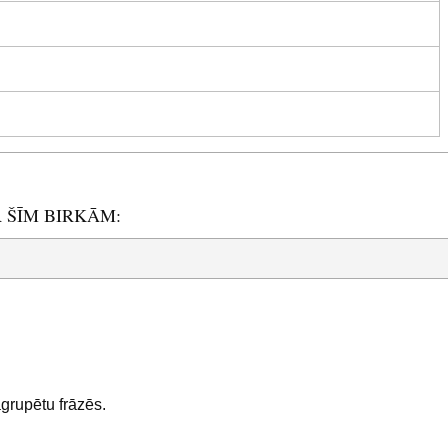
R ŠĪM BIRKĀM:
sagrupētu frāzēs.