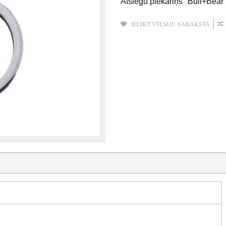
Atslēgu piekariņš "Bull+Bear"
IELIKT VĒLMJU SARAKSTĀ