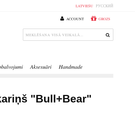
LATVIEŠU
РУССКИЙ
ACCOUNT
GROZS
pbalvojumi
Aksesuāri
Handmade
kariņš "Bull+Bear"