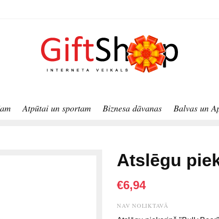
jam
Atpūtai un sportam
Biznesa dāvanas
Balvas un A
Atslēgu pie
€6,94
NAV NOLIKTAVĀ