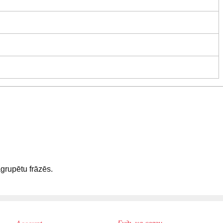
sagrupētu frāzēs.
Account
Будь на связи