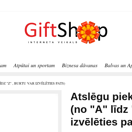
jam
Atpūtai un sportam
Biznesa dāvanas
Balvas un A
DZ "Z" , BURTU VAR IZVĒLĒTIES PATS)
Atslēgu piek
(no "A" līdz 
izvēlēties pa