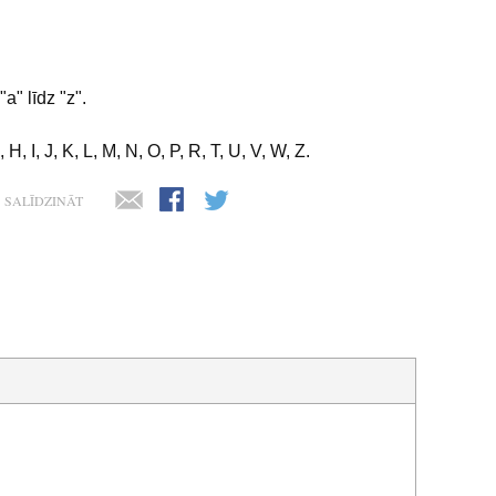
a" līdz "z".
 H, I, J, K, L, M, N, O, P, R, T, U, V, W, Z.
SALĪDZINĀT