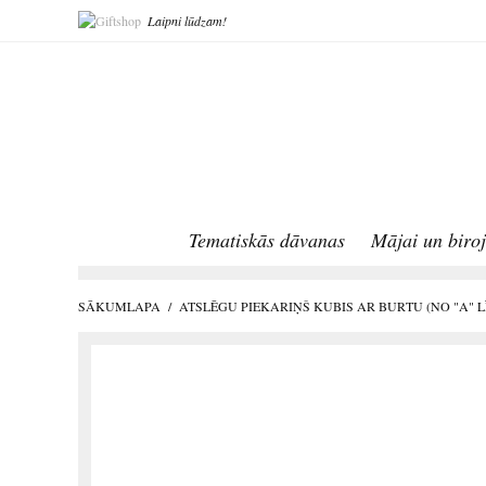
Laipni lūdzam!
Tematiskās dāvanas
Mājai un biro
SĀKUMLAPA
/
ATSLĒGU PIEKARIŅŠ KUBIS AR BURTU (NO "A" LĪ