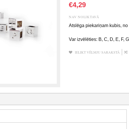
€4,29
NAV NOLIKTAVĀ
Atslēga piekariņam kubis, no "
Var izvēlēties: B, C, D, E, F, G,
IELIKT VĒLMJU SARAKSTĀ