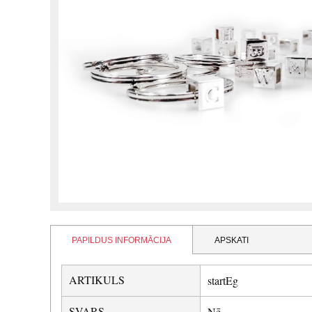
PAPILDUS INFORMĀCIJA
APSKATI
ARTIKULS
startEg
SVARS
Nē