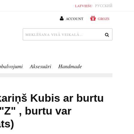
LATVIEŠU
РУССКИЙ
ACCOUNT
GROZS
pbalvojumi
Aksesuāri
Handmade
ariņš Kubis ar burtu
"Z" , burtu var
ts)