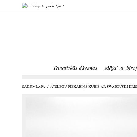
Laipni lūdzam!
Tematiskās dāvanas
Mājai un biro
SĀKUMLAPA
/
ATSLĒGU PIEKARIŅŠ KUBIS AR SWAROVSKI KRI