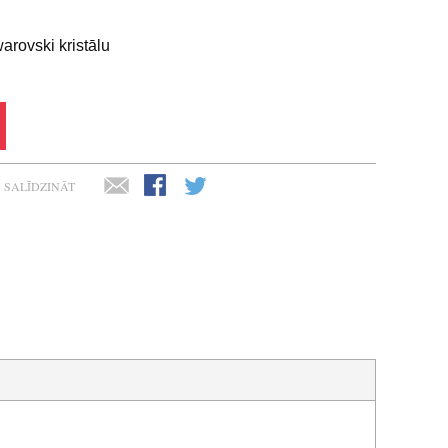
arovski kristālu
SALĪDZINĀT