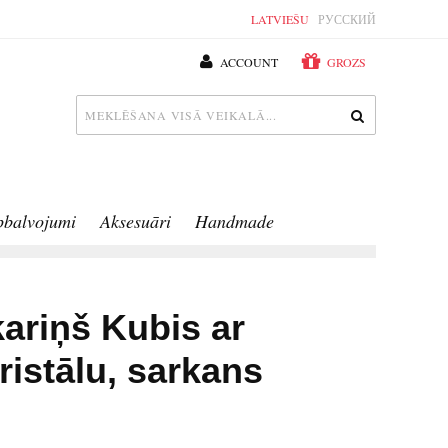
LATVIEŠU
РУССКИЙ
ACCOUNT
GROZS
pbalvojumi
Aksesuāri
Handmade
kariņš Kubis ar
ristālu, sarkans