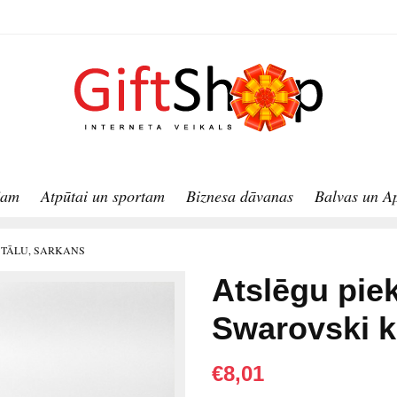
jam
Atpūtai un sportam
Biznesa dāvanas
Balvas un A
STĀLU, SARKANS
Atslēgu pie
Swarovski k
€8,01