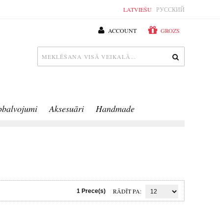
LATVIEŠU
РУССКИЙ
ACCOUNT
GROZS
pbalvojumi
Aksesuāri
Handmade
RĀDĪT PA
1 Prece(s)