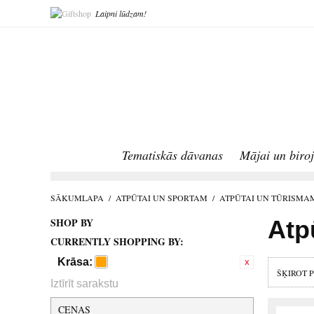
Laipni lūdzam!
Tematiskās dāvanas
Mājai un biro
SĀKUMLAPA
/
ATPŪTAI UN SPORTAM
/
ATPŪTAI UN TŪRISMA
SHOP BY
Atp
CURRENTLY SHOPPING BY:
Krāsa:
ŠĶIROT 
Iztīrīt sarakstu
CENAS