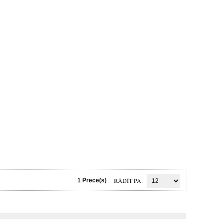
RĀDĪT PA
1 Prece(s)