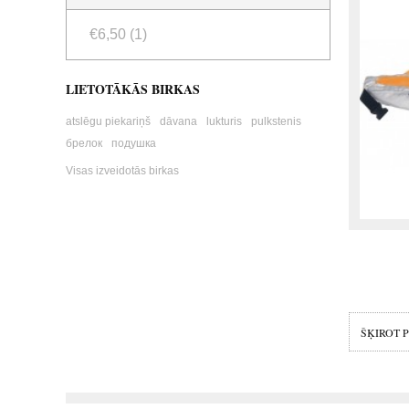
€6,50
(1)
LIETOTĀKĀS BIRKAS
atslēgu piekariņš
dāvana
lukturis
pulkstenis
брелок
подушка
Visas izveidotās birkas
ŠĶIROT 