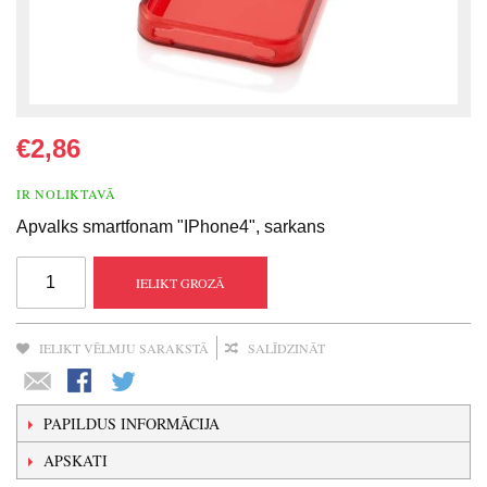
€2,86
IR NOLIKTAVĀ
Apvalks smartfonam "IPhone4", sarkans
IELIKT GROZĀ
IELIKT VĒLMJU SARAKSTĀ
SALĪDZINĀT
PAPILDUS INFORMĀCIJA
APSKATI