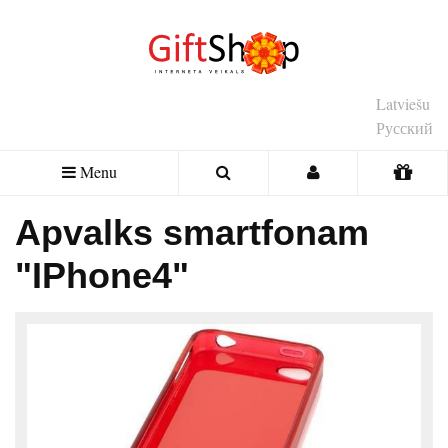
Latviešu
Русский
Menu
Apvalks smartfonam
"IPhone4"