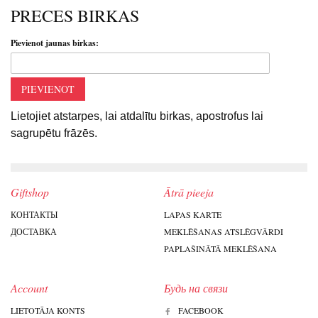
PRECES BIRKAS
Pievienot jaunas birkas:
PIEVIENOT
Lietojiet atstarpes, lai atdalītu birkas, apostrofus lai
sagrupētu frāzēs.
Giftshop
Ātrā pieeja
КОНТАКТЫ
LAPAS KARTE
ДОСТАВКА
MEKLĒŠANAS ATSLĒGVĀRDI
PAPLAŠINĀTĀ MEKLĒŠANA
Account
Будь на связи
LIETOTĀJA KONTS
FACEBOOK